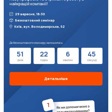
найкращій компанії!
29 вересня, 18:30
Безкоштовний семінар
Київ, вул. Володимирська, 52
До безкоштовного семінару залишилось:
51
22
6
42
днів
годин
хвилин
секунд
Детальніше