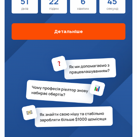
51
22
6
42
днів
годин
хвилин
секунд
Детальніше