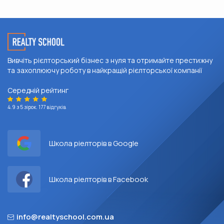
Вивчіть рієлторський бізнес з нуля та отримайте престижну
та захоплюючу роботу в найкращій рієлторської компанії
Середній рейтинг
4.9 з 5 зірок. 177 відгуків
Школа ріелторів
в Google
Школа ріелторів
в Facebook
info@realtyschool.com.ua