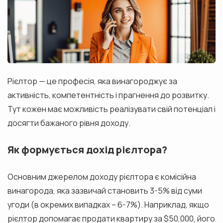
Рієлтор — це професія, яка винагороджує за
активність, компетентність і прагнення до розвитку.
Тут кожен має можливість реалізувати свій потенціал і
досягти бажаного рівня доходу.
Як формується дохід рієлтора?
Основним джерелом доходу рієлтора є комісійна
винагорода, яка зазвичай становить 3-5% від суми
угоди (в окремих випадках – 6-7%). Наприклад, якщо
рієлтор допомагає продати квартиру за $50,000, його