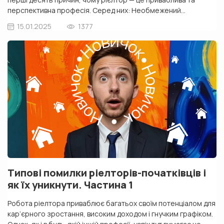
перспективна професія. Серед них: Необмежений
заробіток — професія, де ви самі встановлюєте фінансові
15.01.2025
1377
горизонти. Гнучкий графік — можливість поєднувати роботу з
сім’єю, хобі чи навіть подорожами. Відсутність необхідності у
спеціальній освіті — рієлтором може стати […]
Типові помилки ріелторів-початківців і
як їх уникнути. Частина 1
Робота ріелтора приваблює багатьох своїм потенціалом для
кар’єрного зростання, високим доходом і гнучким графіком.