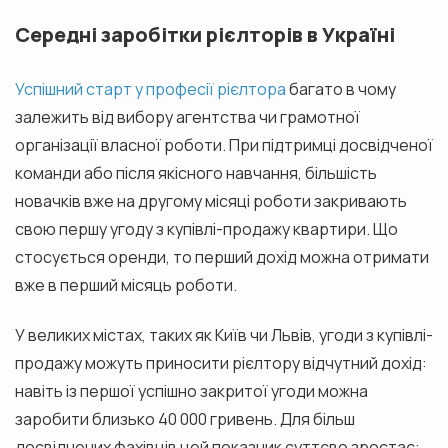
Середні заробітки рієлторів в Україні
Успішний старт у професії рієлтора
багато в чому
залежить від вибору агентства чи грамотної
організації власної роботи. При підтримці досвідченої
команди або після якісного навчання, більшість
новачків вже на другому місяці роботи закривають
свою першу угоду з купівлі-продажу квартири. Що
стосується оренди, то перший дохід можна отримати
вже в перший місяць роботи.
У великих містах, таких як Київ чи Львів, угоди з купівлі-
продажу можуть приносити рієлтору відчутний дохід:
навіть із першої успішно закритої угоди можна
заробити близько 40 000 гривень. Для більш
досвідчених фахівців цей показник суттєво зростає: