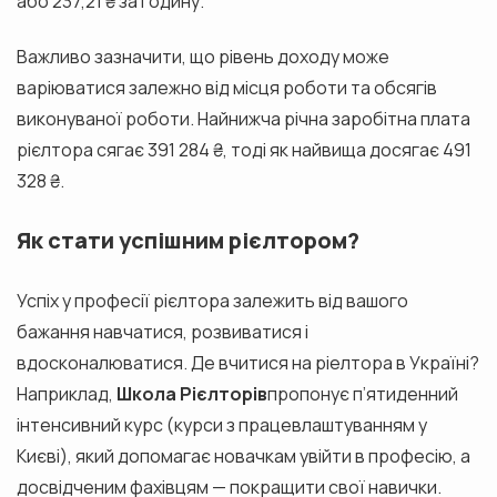
або 237,21 ₴ за годину.
Важливо зазначити, що рівень доходу може
варіюватися залежно від місця роботи та обсягів
виконуваної роботи. Найнижча річна заробітна плата
рієлтора сягає 391 284 ₴, тоді як найвища досягає 491
328 ₴.
Як стати успішним рієлтором?
Успіх у професії рієлтора залежить від вашого
бажання навчатися, розвиватися і
вдосконалюватися. Де вчитися на ріелтора в Україні?
Наприклад,
Школа Рієлторів
пропонує п’ятиденний
інтенсивний курс (курси з працевлаштуванням у
Києві), який допомагає новачкам увійти в професію, а
досвідченим фахівцям — покращити свої навички.