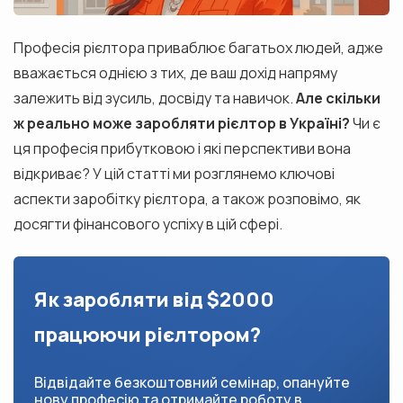
Професія рієлтора приваблює багатьох людей, адже
вважається однією з тих, де ваш дохід напряму
залежить від зусиль, досвіду та навичок.
Але скільки
ж реально може заробляти рієлтор в Україні?
Чи є
ця професія прибутковою і які перспективи вона
відкриває? У цій статті ми розглянемо ключові
аспекти заробітку рієлтора, а також розповімо, як
досягти фінансового успіху в цій сфері.
Як заробляти від $2000
працюючи рієлтором?
Відвідайте безкоштовний семінар, опануйте
нову професію та отримайте роботу в