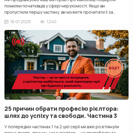
помилки початківців у сфері нерухомості. Якщо ви
пропустили першу частину, ви можете прочитати її за
посиланням тут. Помилка 6: Ігнорування професійного
16.01.2025
1240
навчання для рієлторів У світі нерухомості, який постійно
змінюється, навіть досвідчені агенти з нерухомості повинні
регулярно оновлювати свої знання. Для новачків це ще
важливіше. Недооцінка важливості професійного […]
25 причин обрати професію рієлтора:
шлях до успіху та свободи. Частина 3
У попередніх частинах 1 та 2 цієї серії ми вже розглянули
перші десять причин, чому рієлтор — це приваблива та