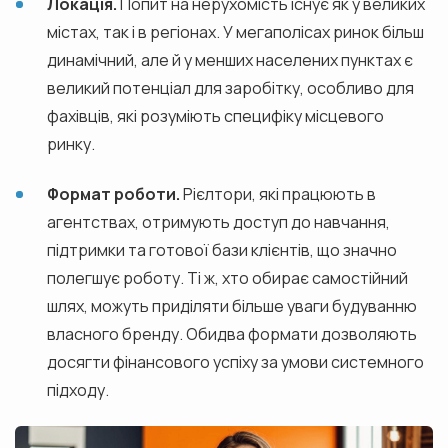
Локація.
Попит на нерухомість існує як у великих
містах, так і в регіонах. У мегаполісах ринок більш
динамічний, але й у менших населених пунктах є
великий потенціал для заробітку, особливо для
фахівців, які розуміють специфіку місцевого
ринку.
Формат роботи.
Рієлтори, які працюють в
агентствах, отримують доступ до навчання,
підтримки та готової бази клієнтів, що значно
полегшує роботу. Ті ж, хто обирає самостійний
шлях, можуть приділяти більше уваги будуванню
власного бренду. Обидва формати дозволяють
досягти фінансового успіху за умови системного
підходу.