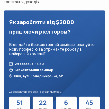
зростання доходів.
Як заробляти від $2000
працюючи рієлтором?
Відвідайте безкоштовний семінар, опануйте
нову професію та отримайте роботу в
найкращій компанії!
29 вересня, 18:30
Безкоштовний семінар
Київ, вул. Володимирська, 52
До безкоштовного семінару залишилось:
51
22
6
42
днів
годин
хвилин
секунд