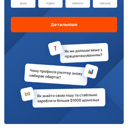
днів
годин
хвилин
секунд
Детальніше