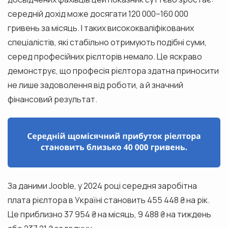
середній дохід може досягати 120 000–160 000
гривень за місяць. І таких висококваліфікованих
спеціалістів, які стабільно отримують подібні суми,
серед професійних рієлторів немало. Це яскраво
демонструє, що професія рієлтора здатна приносити
не лише задоволення від роботи, а й значний
фінансовий результат.
За даними Jooble, у 2024 році середня заробітна
плата рієлтора в Україні становить 455 448 ₴ на рік.
Це приблизно 37 954 ₴ на місяць, 9 488 ₴ на тиждень