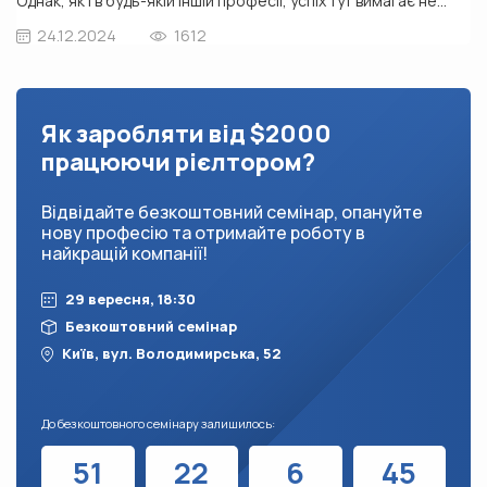
Однак, як і в будь-якій іншій професії, успіх тут вимагає не
тільки бажання, а й професійних навичок. Для новачків, які
24.12.2024
1612
тільки роблять перші кроки в цій сфері, помилки — невід’ємна
частина шляху, але саме вони можуть уповільнити розвиток
або завдати шкоди […]
Як заробляти від $2000
працюючи рієлтором?
Відвідайте безкоштовний семінар, опануйте
нову професію та отримайте роботу в
найкращій компанії!
29 вересня, 18:30
Безкоштовний семінар
Київ, вул. Володимирська, 52
До безкоштовного семінару залишилось:
51
22
6
42